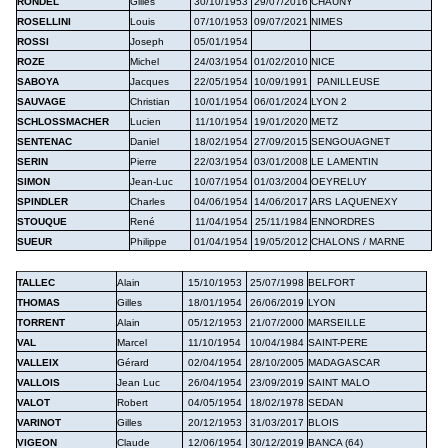
RONDEL
Gilles
30/10/1953
29/07/2016
CHAUNY
ROSELLINI
Louis
07/10/1953
09/07/2021
NIMES
ROSSI
Joseph
05/01/1954
ROZE
Michel
24/03/1954
01/02/2010
NICE
SABOYA
Jacques
22/05/1954
10/09/1991
PANILLEUSE
SAUVAGE
Christian
10/01/1954
06/01/2024
LYON 2
SCHLOSSMACHER
Lucien
11/10/1954
19/01/2020
METZ
SENTENAC
Daniel
18/02/1954
27/09/2015
SENGOUAGNET
SERIN
Pierre
22/03/1954
03/01/2008
LE LAMENTIN
SIMON
Jean-Luc
10/07/1954
01/03/2004
OEYRELUY
SPINDLER
Charles
04/06/1954
14/06/2017
ARS LAQUENEXY
STOUQUE
René
11/04/1954
25/11/1984
ENNORDRES
SUEUR
Philippe
01/04/1954
19/05/2012
CHALONS / MARNE
TALLEC
Alain
15/10/1953
25/07/1998
BELFORT
THOMAS
Gilles
18/01/1954
26/06/2019
LYON
TORRENT
Alain
05/12/1953
21/07/2000
MARSEILLE
VAL
Marcel
11/10/1954
10/04/1984
SAINT-PERE
VALLEIX
Gérard
02/04/1954
28/10/2005
MADAGASCAR
VALLOIS
Jean Luc
26/04/1954
23/09/2019
SAINT MALO
VALOT
Robert
04/05/1954
18/02/1978
SEDAN
VARINOT
Gilles
20/12/1953
31/03/2017
BLOIS
VIGEON
Claude
12/06/1954
30/12/2019
BANCA (64)