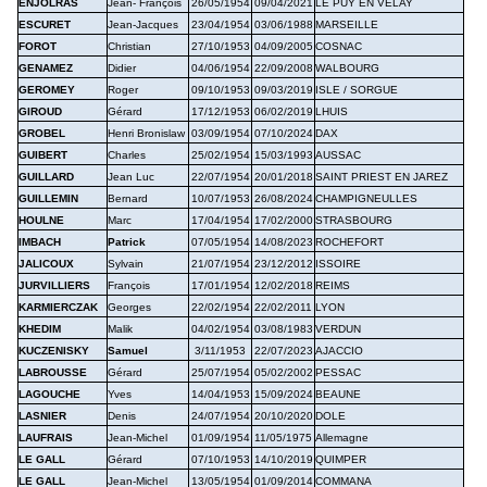
ENJOLRAS
Jean- François
26/05/1954
09/04/2021
LE PUY EN VELAY
ESCURET
Jean-Jacques
23/04/1954
03/06/1988
MARSEILLE
FOROT
Christian
27/10/1953
04/09/2005
COSNAC
GENAMEZ
Didier
04/06/1954
22/09/2008
WALBOURG
GEROMEY
Roger
09/10/1953
09/03/2019
ISLE / SORGUE
GIROUD
Gérard
17/12/1953
06/02/2019
LHUIS
GROBEL
Henri Bronislaw
03/09/1954
07/10/2024
DAX
GUIBERT
Charles
25/02/1954
15/03/1993
AUSSAC
GUILLARD
Jean Luc
22/07/1954
20/01/2018
SAINT PRIEST EN JAREZ
GUILLEMIN
Bernard
10/07/1953
26/08/2024
CHAMPIGNEULLES
HOULNE
Marc
17/04/1954
17/02/2000
STRASBOURG
IMBACH
Patrick
07/05/1954
14/08/2023
ROCHEFORT
JALICOUX
Sylvain
21/07/1954
23/12/2012
ISSOIRE
JURVILLIERS
François
17/01/1954
12/02/2018
REIMS
KARMIERCZAK
Georges
22/02/1954
22/02/2011
LYON
KHEDIM
Malik
04/02/1954
03/08/1983
VERDUN
KUCZENISKY
Samuel
3/11/1953
22/07/2023
AJACCIO
LABROUSSE
Gérard
25/07/1954
05/02/2002
PESSAC
LAGOUCHE
Yves
14/04/1953
15/09/2024
BEAUNE
LASNIER
Denis
24/07/1954
20/10/2020
DOLE
LAUFRAIS
Jean-Michel
01/09/1954
11/05/1975
Allemagne
LE GALL
Gérard
07/10/1953
14/10/2019
QUIMPER
LE GALL
Jean-Michel
13/05/1954
01/09/2014
COMMANA