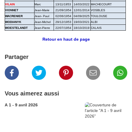
VILAIN
Marc
13/11/1953
14/03/2022
MACHECOURT
VIONNET
Jean-Marie
21/09/1954
12/01/2014
VOSBLES
WACRENIER
Jean- Paul
02/06/1954
04/09/2025
TOULOUSE
WODIANYK
Jean-Michel
29/12/1953
19/03/2021
ALBI
WOESTELANDT
Jean-Pierre
22/07/1954
18/10/2019
CALAIS
Retour en haut de page
Partager
Vous aimerez aussi
A 1 - 9 avril 2026