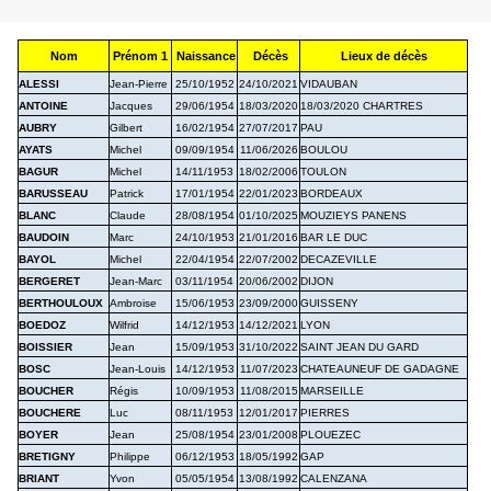
Nom
Prénom 1
Naissance
Décès
Lieux de décès
ALESSI
Jean-Pierre
25/10/1952
24/10/2021
VIDAUBAN
ANTOINE
Jacques
29/06/1954
18/03/2020
18/03/2020 CHARTRES
AUBRY
Gilbert
16/02/1954
27/07/2017
PAU
AYATS
Michel
09/09/1954
11/06/2026
BOULOU
BAGUR
Michel
14/11/1953
18/02/2006
TOULON
BARUSSEAU
Patrick
17/01/1954
22/01/2023
BORDEAUX
BLANC
Claude
28/08/1954
01/10/2025
MOUZIEYS PANENS
BAUDOIN
Marc
24/10/1953
21/01/2016
BAR LE DUC
BAYOL
Michel
22/04/1954
22/07/2002
DECAZEVILLE
BERGERET
Jean-Marc
03/11/1954
20/06/2002
DIJON
BERTHOULOUX
Ambroise
15/06/1953
23/09/2000
GUISSENY
BOEDOZ
Wilfrid
14/12/1953
14/12/2021
LYON
BOISSIER
Jean
15/09/1953
31/10/2022
SAINT JEAN DU GARD
BOSC
Jean-Louis
14/12/1953
11/07/2023
CHATEAUNEUF DE GADAGNE
BOUCHER
Régis
10/09/1953
11/08/2015
MARSEILLE
BOUCHERE
Luc
08/11/1953
12/01/2017
PIERRES
BOYER
Jean
25/08/1954
23/01/2008
PLOUEZEC
BRETIGNY
Philippe
06/12/1953
18/05/1992
GAP
BRIANT
Yvon
05/05/1954
13/08/1992
CALENZANA