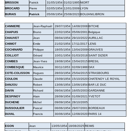
BRISSON
Patrick
31/05/1954
01/02/1995
NIORT
BROCARD
Pierre
02/05/1954
12/01/2009
LYON
BURAIS
Patrick
05/06/1954
25/08/2023
BOUJAN/LIBRON
CANNIERE
Jean-Raphaël
29/07/1954
14/08/2008
BITCHE
CHAPUIS
Bruno
22/02/1954
05/06/2001
Belgique
CHAUVET
Jean
08/04/1954
29/10/2022
AURILLAC
CHIMOT
Emile
21/02/1954
17/11/2017
LENS
COCHINARD
Philippe
18/0
5/1954
13/04/2009
GRAUVES
COILLIOT
Gérard
10/01/1954
01/03/2018
SAINT DIZIER
COMBES
Jean-Yves
19/08/1954
15/04/2015
BRESIL
COMBESQUE
Maurice
30/11/1953
02/09/1988
DAX
COTE-COLISSON
Hugues
28/03/1954
25/04/2015
STRASBOURG
COULON
Claude
15/09/1954
15/10/2020
CHATENOY LE ROYAL
DANJOU
Robert
13/06/1954
13/06/1954
BAR LE DUC
DAVIN
Richard
09/04/1954
16/05/2003
GARDANNE
DESPINOY
Alain
28/09/1954
01/09/2021
YVETOT
DUCHENE
Michel
09/09/1954
28/10/2005
DUSSOULIER
Pascal
06/06/1954
29/07/2001
BORDEAUX
DUVAL
Francis
30/06/1954
12/08/2020
PARIS 14
EGON
Jean
13/05/1954
18/08/2025
REIMS