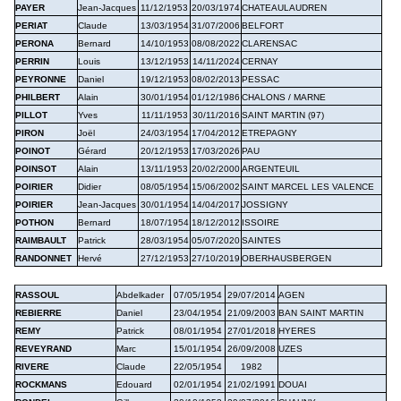
PAYER
Jean-Jacques
11/12/1953
20/03/1974
CHATEAULAUDREN
PERIAT
Claude
13/03/1954
31/07/2006
BELFORT
PERONA
Bernard
14/10/1953
08/08/2022
CLARENSAC
PERRIN
Louis
13/12/1953
14/11/2024
CERNAY
PEYRONNE
Daniel
19/12/1953
08/02/2013
PESSAC
PHILBERT
Alain
30/01/1954
01/12/1986
CHALONS / MARNE
PILLOT
Yves
11/11/1953
30/11/2016
SAINT MARTIN (97)
PIRON
Joël
24/03/1954
17/04/2012
ETREPAGNY
POINOT
Gérard
20/12/1953
17/03/2026
PAU
POINSOT
Alain
13/11/1953
20/02/2000
ARGENTEUIL
POIRIER
Didier
08/05/1954
15/06/2002
SAINT MARCEL LES VALENCE
POIRIER
Jean-Jacques
30/01/1954
14/04/2017
JOSSIGNY
POTHON
Bernard
18/07/1954
18/12/2012
ISSOIRE
RAIMBAULT
Patrick
28/03/1954
05/07/2020
SAINTES
RANDONNET
Hervé
27/12/1953
27/10/2019
OBERHAUSBERGEN
RASSOUL
Abdelkader
07/05/1954
29/07/2014
AGEN
REBIERRE
Daniel
23/04/1954
21/09/2003
BAN SAINT MARTIN
REMY
Patrick
08/01/1954
27/01/2018
HYERES
REVEYRAND
Marc
15/01/1954
26/09/2008
UZES
RIVERE
Claude
22/05/1954
1982
ROCKMANS
Edouard
02/01/1954
21/02/1991
DOUAI