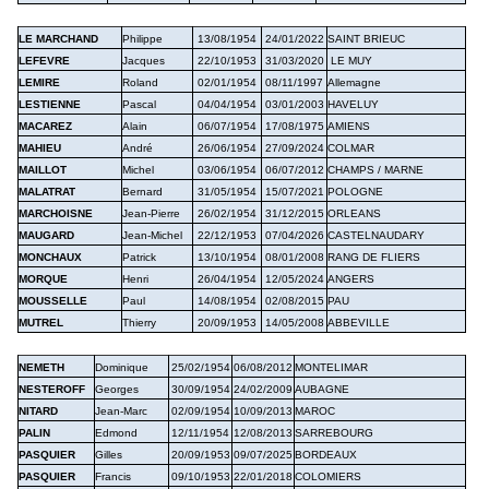
LE MARCHAND
Philippe
13/08/1954
24/01/2022
SAINT BRIEUC
LEFEVRE
Jacques
22/10/1953
31/03/2020
LE MUY
LEMIRE
Roland
02/01/1954
08/11/1997
Allemagne
LESTIENNE
Pascal
04/04/1954
03/01/2003
HAVELUY
MACAREZ
Alain
06/07/1954
17/08/1975
AMIENS
MAHIEU
André
26/06/1954
27/09/2024
COLMAR
MAILLOT
Michel
03/06/1954
06/07/2012
CHAMPS / MARNE
MALATRAT
Bernard
31/05/1954
15/07/2021
POLOGNE
MARCHOISNE
Jean-Pierre
26/02/1954
31/12/2015
ORLEANS
MAUGARD
Jean-Michel
22/12/1953
07/04/2026
CASTELNAUDARY
MONCHAUX
Patrick
13/10/1954
08/01/2008
RANG DE FLIERS
MORQUE
Henri
26/04/1954
12/05/2024
ANGERS
MOUSSELLE
Paul
14/08/1954
02/08/2015
PAU
MUTREL
Thierry
20/09/1953
14/05/2008
ABBEVILLE
NEMETH
Dominique
25/02/1954
06/08/2012
MONTELIMAR
NESTEROFF
Georges
30/09/1954
24/02/2009
AUBAGNE
NITARD
Jean-Marc
02/09/1954
10/09/2013
MAROC
PALIN
Edmond
12/11/1954
12/08/2013
SARREBOURG
PASQUIER
Gilles
20/09/1953
09/07/2025
BORDEAUX
PASQUIER
Francis
09/10/1953
22/01/2018
COLOMIERS