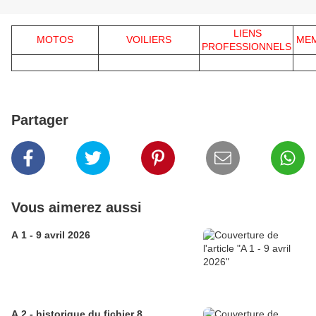
LIENS
MOTOS
VOILIERS
ME
PROFESSIONNELS
Partager
Vous aimerez aussi
A 1 - 9 avril 2026
A 2 - historique du fichier 8