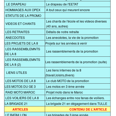
LE DRAPEAU
Le drapeau de l'EETAT
HOMMAGES AUX OPEX
A tout ceux qui meurent encore
STATUTS DE LA PROMO
Les chants de l'école et les videos diverses
VIDEOS ET CHANTS
(40 ans, autres)
LES RETRAITES
Détails de notre retraite
ANECDOTES
Les anecdotes, la vie de la promotion
LES PROJETS DE LA 8
Projets sur les années à venir
LES RASSEMBLEMNTS
Les rassemblements de la promotion
DE LA 8
LES RASSEMBLEMNTS
Les rassemblements de la promotion (suite)
DE LA 8 (2)
Les liens internes de la 8
LIENS UTILES
(travail,loisirs,divers)
LES MOTOS DE LA 8
Le club MOTO de la promotion
LES MOTOS DU GE 3
Les motos en 3 ème année
RAID MOTO MAROC
Projet moto dans le Maroc
LES VOILIERS DE LA 8
Les échanges entre nos fanas de voiliers.
LA BRIGADE 21
La brigade 21 en dégagement dans TULLE
ARTICLES
CONTENU DE L'ARTICLE
LE BATAILLON
Les brigades de 3 ème année