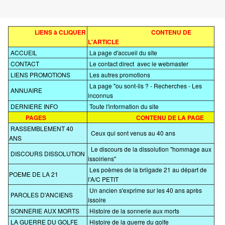
LIENS à CLIQUER
CONTENU DE
L'ARTICLE
ACCUEIL
La page d'accueil du site
CONTACT
Le contact direct avec le webmaster
LIENS PROMOTIONS
Les autres promotions
La page "ou sont-ils ? - Recherches - Les
ANNUAIRE
inconnus
DERNIERE INFO
Toute l'information du site
PAGES
CONTENU DE LA PAGE
RASSEMBLEMENT 40
Ceux qui sont venus au 40 ans
ANS
Le discours de la dissolution "hommage aux
DISCOURS DISSOLUTION
issoiriens"
Les poèmes de la briigade 21 au départ de
POEME DE LA 21
l'A/C PETIT
Un ancien s'exprime sur les 40 ans après
PAROLES D'ANCIENS
issoire
SONNERIE AUX MORTS
Histoire de la sonnerie aux morts
LA GUERRE DU GOLFE
Histoire de la guerre du golfe