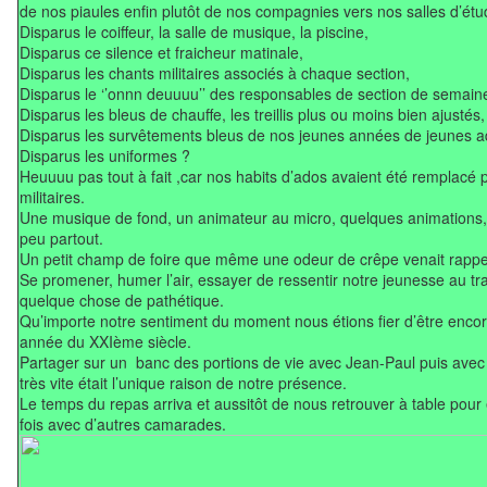
de nos piaules enfin plutôt de nos compagnies vers nos salles d’étu
Disparus le coiffeur, la salle de musique, la piscine,
Disparus ce silence et fraicheur matinale,
Disparus les chants militaires associés à chaque section,
Disparus le ‘’onnn deuuuu’’ des responsables de section de semain
Disparus les bleus de chauffe, les treillis plus ou moins bien ajustés,
Disparus les survêtements bleus de nos jeunes années de jeunes a
Disparus les uniformes ?
Heuuuu pas tout à fait ,car nos habits d’ados avaient été remplacé 
militaires.
Une musique de fond, un animateur au micro, quelques animations,
peu partout.
Un petit champ de foire que même une odeur de crêpe venait rappe
Se promener, humer l’air, essayer de ressentir notre jeunesse au tra
quelque chose de pathétique.
Qu’importe notre sentiment du moment nous étions fier d’être encor
année du XXIème siècle.
Partager sur un banc des portions de vie avec Jean-Paul puis ave
très vite était l’unique raison de notre présence.
Le temps du repas arriva et aussitôt de nous retrouver à table pou
fois avec d’autres camarades.