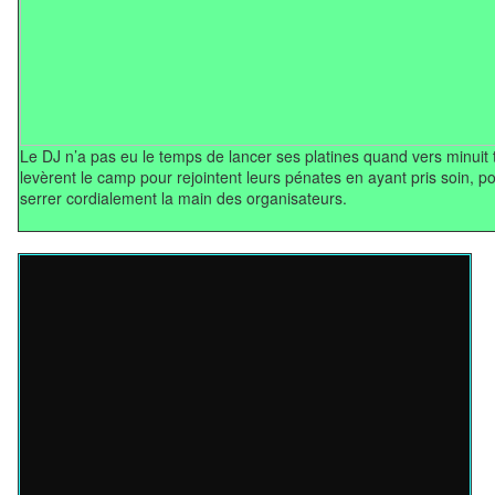
Le DJ n’a pas eu le temps de lancer ses platines quand vers minuit 
levèrent le camp pour rejointent leurs pénates en ayant pris soin, po
serrer cordialement la main des organisateurs.