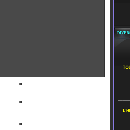
DIVER
TOU
__
L'H