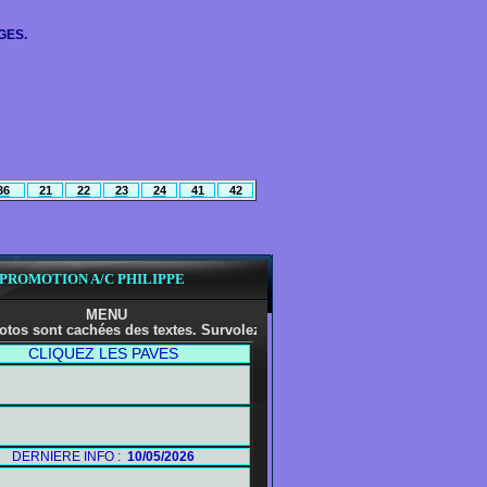
GES.
36
21
22
23
24
41
4
2
 PROMOTION A/C PHILIPPE
MENU
chées des textes. Survolez celles-ci avec la souris et cliquez . Merci
CLIQUEZ LES PAVES
DERNIERE INFO :
10/05/2026