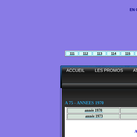
EN 
11
1
11
2
1
13
11
4
115
ACCUEIL
LES PROMOS
A
A 75 - ANNEES 1970
an
née 1970
année 1973
ANN