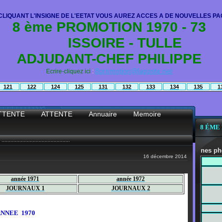
CLIQUANT L'INSIGNE DE L'EETAT VOUS AUREZ ACCES A DE NOUVELLES PA
8 ème PROMOTION 1970 - 73
ISSOIRE - TULLE
ADJUDANT-CHEF PHILIPPE
8promotion@laposte.net
Ecrire-cliquez ici
:
1
21
122
124
125
131
132
133
134
135
1
TTENTE
ATTENTE
Annuaire
Memoire
8 ÉME
..............................................
RAPPEL : Sous certaines photos sont ca
16 décembre 2014
année 1971
année 1972
JOURNAUX 1
JOURNAUX 2
EE 1970