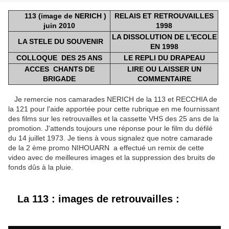
113 (image de NERICH )
RELAIS ET RETROUVAILLES
juin 2010
1998
LA DISSOLUTION DE L'ECOLE
LA STELE DU SOUVENIR
EN 1998
C
O
L
LOQUE
DES 25 ANS
LE REPLI DU DRAPEAU
ACCES CHANTS DE
LIRE OU LAISSER UN
BRIGADE
COMMENTAIRE
Je remercie nos camarades NERICH de la 113 et RECCHIA de
la 121 pour l'aide apportée pour cette rubrique en me fournissant
des films sur les retrouvailles et la cassette VHS des 25 ans de la
promotion. J'attends toujours une réponse pour le film du défilé
du 14 juillet 1973. Je tiens à vous signalez que notre camarade
de la 2 ème promo NIHOUARN a effectué un remix de cette
video avec de meilleures images et la suppression des bruits de
fonds dûs à la pluie.
La 113 : images de retrouvailles :